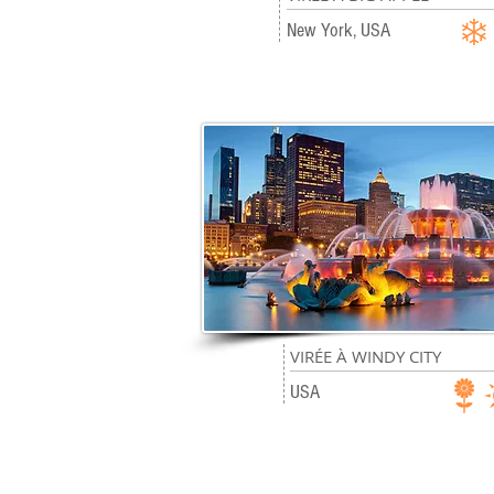
06
jours
New York, USA
VIRÉE À WINDY CITY
06
jours
USA