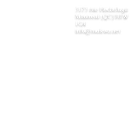
3173 rue Hochelaga
Montréal (QC) H1W
1G4
info@makwa.net
© MAKWA 2019