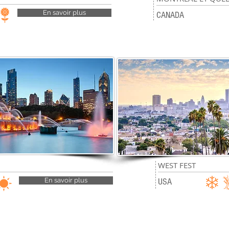
11
En savoir plus
jours
CANADA
WEST FEST
09
jours
En savoir plus
USA