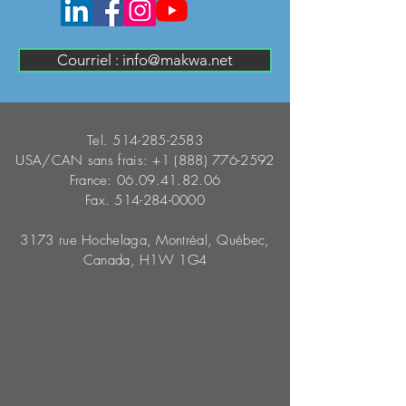
Courriel : info@makwa.net
Tel.
514-285-2583
USA/CAN sans frais:
+1 (888) 776-2592
France:
06.09.41.82.06
Fax.
514-284-0000
3173 rue Hochelaga, Montréal, Québec,
Canada, H1W 1G4