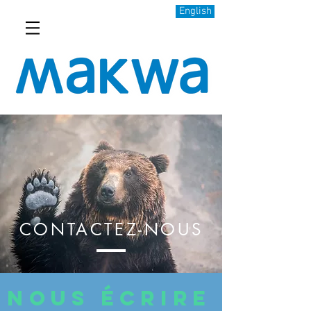
English
Rappelez vous, chez Makwa tout est
modulable et peut-être fait sur mesure.
Nous organisons des séjours
exclusivement pour les groupes.
N'hésitez pas à nous contacter pour de
plus amples renseignements.
CONTACTEZ-NOUS
NOUS ÉCRIRE