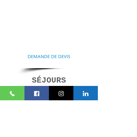
COMMENCEZ À
PRÉPARER VOTRE
SÉJOUR
Contactez-nous et nous vous
aiderons à la réalisation de
votre projet
DEMANDE DE DEVIS
SÉJOURS
SIMILAIRES