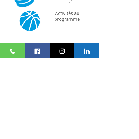
Activités au
programme
COMMENCEZ À
PRÉPARER VOTRE
SÉJOUR
Contactez-nous et nous vous
aiderons à la réalisation de
votre projet
DEMANDE DE DEVIS
SÉJOUR SIMILAIRE