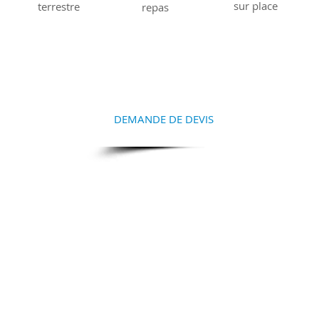
sur place
terrestre
repas
ENCEZ À PRÉPARER VOTRE S
ctez-nous et nous vous aiderons à la réalisation de votre
DEMANDE DE DEVIS
Pourquoi choisir Makwa ?
Carrières / Appliquer
Contactez-nous