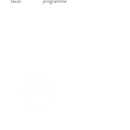
taxes
programme
ÉJOUR
 projet