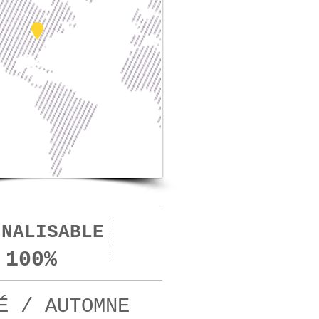
NNALISABLE
10
jours
 100%
É / AUTOMNE