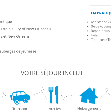
EN PRATIQU
entique
Assistance 24
Guide Accom
 train « City of New Orleans »
Repas inclus.
Hôtel
s et New Orleans
Transport :
Tr
 auberges de jeunesse
VOTRE SÉJOUR INCLUT
Hébergement
Transport
Tous les