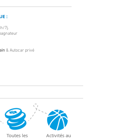
E :
h/7j.
pagnateur
ain
& Autocar privé
Toutes les
Activités au