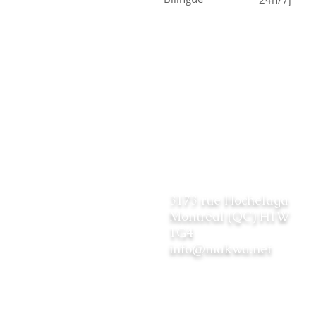
COMM
Conta
3173 rue Hochelaga
Montréal (QC) H1W
1G4
info@makwa.net
© MAKWA 2019