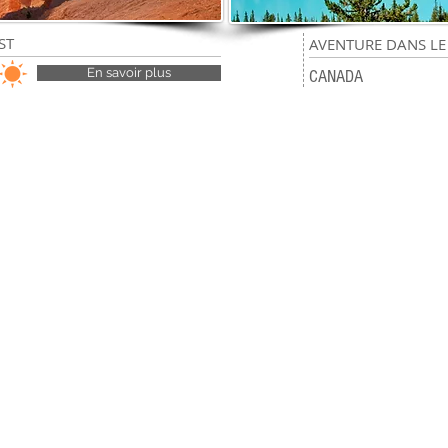
ST
12
AVENTURE DANS L
jours
En savoir plus
CANADA
Pourquoi choisir Makwa ?
Carrières / Appliquer
Contactez-nous