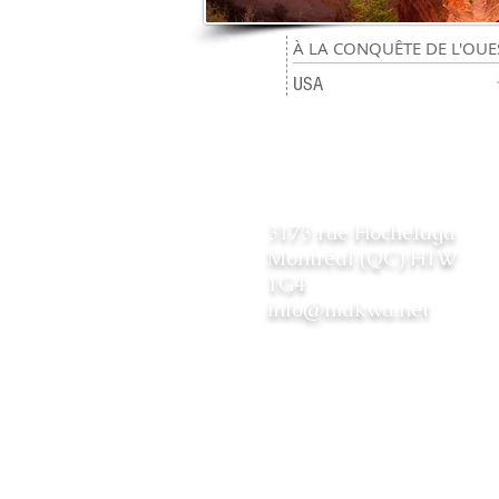
19
À LA CONQUÊTE DE L'OUE
jours
USA
3173 rue Hochelaga
Montréal (QC) H1W
1G4
info@makwa.net
© MAKWA 2019