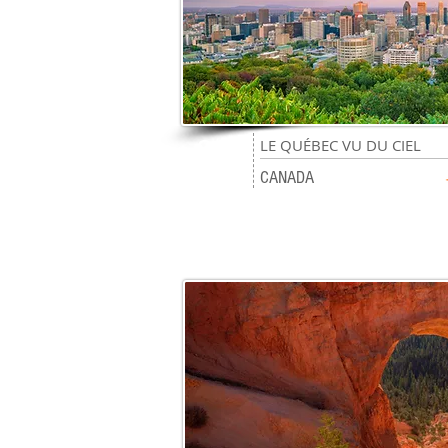
20
LE QUÉBEC VU DU CIEL
jours
CANADA