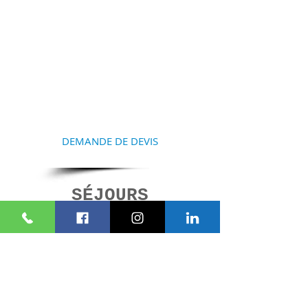
COMMENCEZ À
PRÉPARER VOTRE
SÉJOUR
Contactez-nous et nous vous
aiderons à la réalisation de
votre projet
DEMANDE DE DEVIS
SÉJOURS
SIMILAIRES